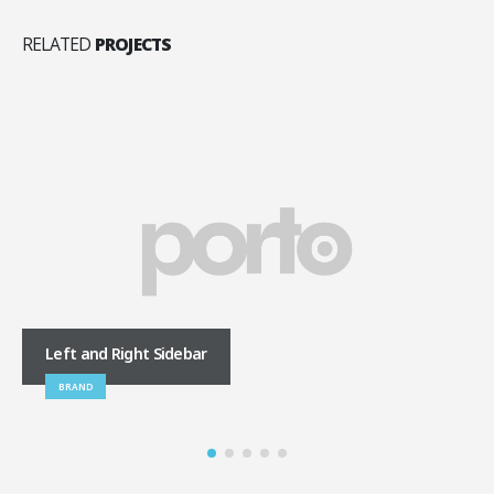
RELATED
PROJECTS
t and Right Sidebar
Large Sli
RAND
BRAND