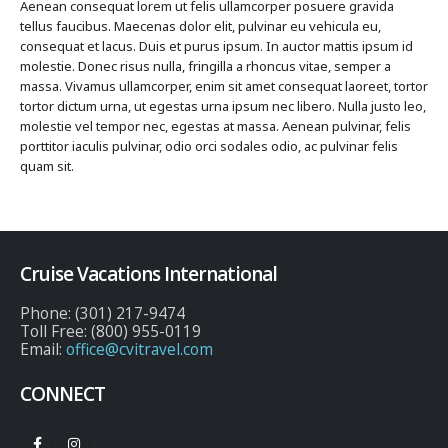
Aenean consequat lorem ut felis ullamcorper posuere gravida
tellus faucibus. Maecenas dolor elit, pulvinar eu vehicula eu,
consequat et lacus. Duis et purus ipsum. In auctor mattis ipsum id
molestie. Donec risus nulla, fringilla a rhoncus vitae, semper a
massa. Vivamus ullamcorper, enim sit amet consequat laoreet, tortor
tortor dictum urna, ut egestas urna ipsum nec libero. Nulla justo leo,
molestie vel tempor nec, egestas at massa. Aenean pulvinar, felis
porttitor iaculis pulvinar, odio orci sodales odio, ac pulvinar felis
quam sit.
Cruise Vacations International
Phone: (301) 217-9474
Toll Free: (800) 955-0119
Email:
office@cvitravel.com
CONNECT